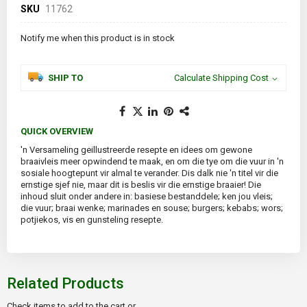
SKU
11762
Notify me when this product is in stock
SHIP TO
Calculate Shipping Cost
QUICK OVERVIEW
'n Versameling geillustreerde resepte en idees om gewone
braaivleis meer opwindend te maak, en om die tye om die vuur in 'n
sosiale hoogtepunt vir almal te verander. Dis dalk nie 'n titel vir die
ernstige sjef nie, maar dit is beslis vir die ernstige braaier! Die
inhoud sluit onder andere in: basiese bestanddele; ken jou vleis;
die vuur; braai wenke; marinades en souse; burgers; kebabs; wors;
potjiekos, vis en gunsteling resepte.
Related Products
Check items to add to the cart or