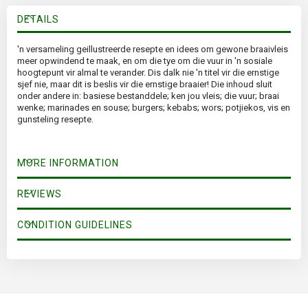
DETAILS
'n versameling geillustreerde resepte en idees om gewone braaivleis
meer opwindend te maak, en om die tye om die vuur in 'n sosiale
hoogtepunt vir almal te verander. Dis dalk nie 'n titel vir die ernstige
sjef nie, maar dit is beslis vir die ernstige braaier! Die inhoud sluit
onder andere in: basiese bestanddele; ken jou vleis; die vuur; braai
wenke; marinades en souse; burgers; kebabs; wors; potjiekos, vis en
gunsteling resepte.
MORE INFORMATION
REVIEWS
CONDITION GUIDELINES