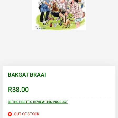
Skip
to
BAKGAT BRAAI
the
beginning
of
R38.00
the
images
gallery
BE THE FIRST TO REVIEW THIS PRODUCT
OUT OF STOCK