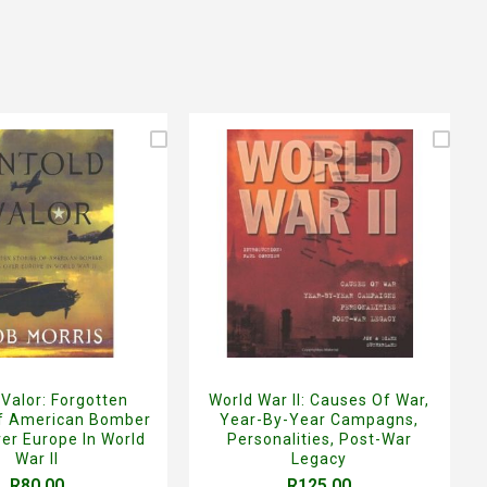
 Valor: Forgotten
World War II: Causes Of War,
Of American Bomber
Year-By-Year Campagns,
er Europe In World
Personalities, Post-War
War II
Legacy
R80.00
R125.00