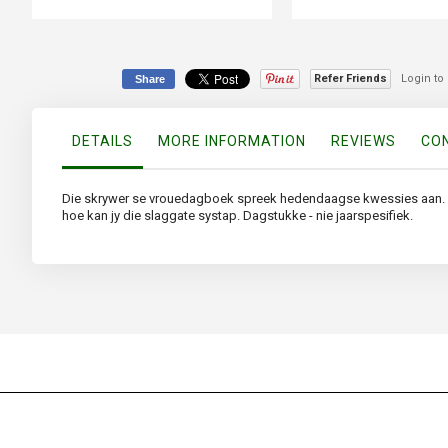
Refer Friends
Login to
Share
DETAILS
MORE INFORMATION
REVIEWS
CON
Die skrywer se vrouedagboek spreek hedendaagse kwessies aan. Dit
hoe kan jy die slaggate systap. Dagstukke - nie jaarspesifiek.