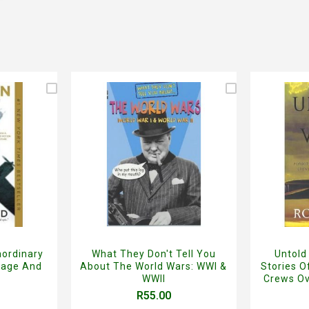
aordinary
What They Don't Tell You
Untold
rage And
About The World Wars: WWI &
Stories 
WWII
Crews Ov
R55.00