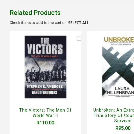
beginning
of
Related Products
the
images
SELECT ALL
Check items to add to the cart or
gallery
The Victors: The Men Of
Unbroken: An Extr
World War II
True Story Of Cou
Survival
R110.00
R95.00