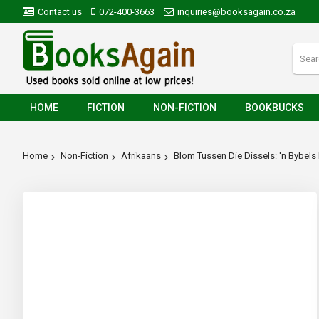
Contact us
072-400-3663
inquiries@booksagain.co.za
HOME
FICTION
NON-FICTION
BOOKBUCKS
Home
Non-Fiction
Afrikaans
Blom Tussen Die Dissels: 'n Bybels
Skip
to
the
end
of
the
images
gallery