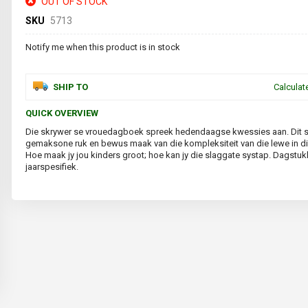
OUT OF STOCK
SKU
5713
Notify me when this product is in stock
SHIP TO
Calculat
QUICK OVERVIEW
Die skrywer se vrouedagboek spreek hedendaagse kwessies aan. Dit sal
gemaksone ruk en bewus maak van die kompleksiteit van die lewe in d
Hoe maak jy jou kinders groot; hoe kan jy die slaggate systap. Dagstukk
jaarspesifiek.