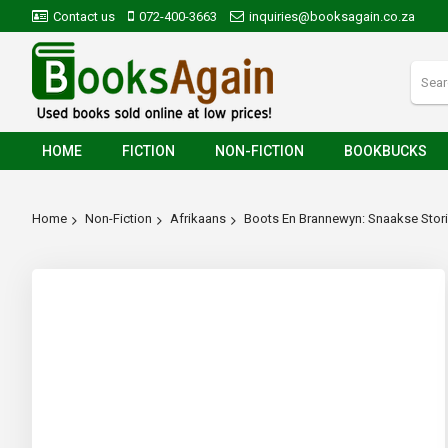
Contact us
072-400-3663
inquiries@booksagain.co.za
HOME
FICTION
NON-FICTION
BOOKBUCKS
Home
Non-Fiction
Afrikaans
Boots En Brannewyn: Snaakse Stori
Skip
to
the
end
of
the
images
gallery