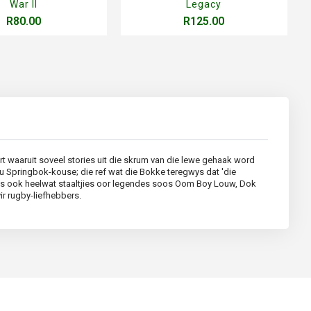
War II
Legacy
R80.00
R125.00
port waaruit soveel stories uit die skrum van die lewe gehaak word
ou Springbok-kouse; die ref wat die Bokke teregwys dat 'die
r is ook heelwat staaltjies oor legendes soos Oom Boy Louw, Dok
r rugby-liefhebbers.