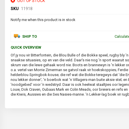
OUT OF STOCK
SKU
11918
Notify me when this product is in stock
SHIP TO
Calculat
QUICK OVERVIEW
Of jy nou vir Bitterfontein, die Blou Bulle of die Bokke speel, rugby bly '
snaakse situasies, op en van die veld. Daar's nie nog 'n sport waaruit sov
skrum van die lewe gehaak word nie. Boots en brannewyn is 'n lekker
o.a. vertel van Morrie Zimerman se gatvol raak vir hoekskoppies; Ferdie
helderblou Springbok-kouse; die ref wat die Bokke teregwys dat 'die E
nou lekker donner'; 'n boerbok wat 'n Villagers-man buite aksie stel; e
'noodgebed' voor 'n wedstryd. Daar is ook heelwat staaltjies oor leg
Louw, Dok Craven, Oubaas Mark en Colin Meads, oor breiers en refs e
die Kiwis, Aussies en die Ses Nasies-manne. 'n Lekker-lag boek vir rug