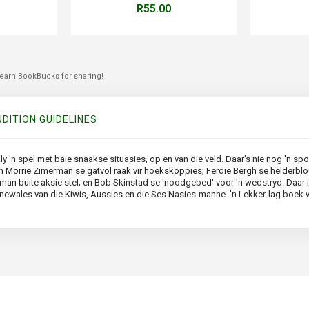
R55.00
 earn BookBucks for sharing!
DITION GUIDELINES
 bly 'n spel met baie snaakse situasies, op en van die veld. Daar's nie nog 'n s
an Morrie Zimerman se gatvol raak vir hoekskoppies; Ferdie Bergh se helderbl
rs-man buite aksie stel; en Bob Skinstad se 'noodgebed' voor 'n wedstryd. Daa
newales van die Kiwis, Aussies en die Ses Nasies-manne. 'n Lekker-lag boek vi