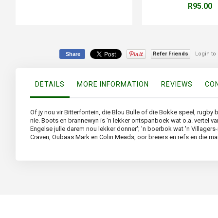
R95.00
Refer Friends
Login to
Share
DETAILS
MORE INFORMATION
REVIEWS
CON
Of jy nou vir Bitterfontein, die Blou Bulle of die Bokke speel, rugby
nie. Boots en brannewyn is 'n lekker ontspanboek wat o.a. vertel v
Engelse julle darem nou lekker donner'; 'n boerbok wat 'n Village
Craven, Oubaas Mark en Colin Meads, oor breiers en refs en die ma