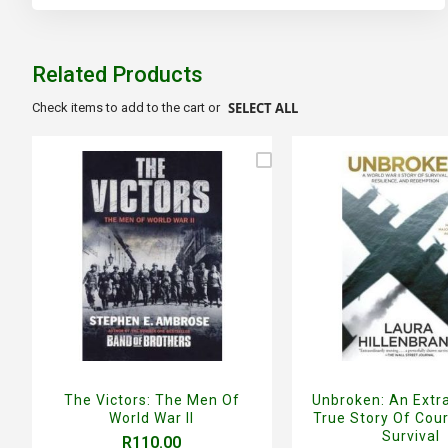
to
the
beginning
of
Related Products
the
images
SELECT ALL
Check items to add to the cart or
gallery
The Victors: The Men Of
Unbroken: An Extr
World War II
True Story Of Cou
Survival
R110.00