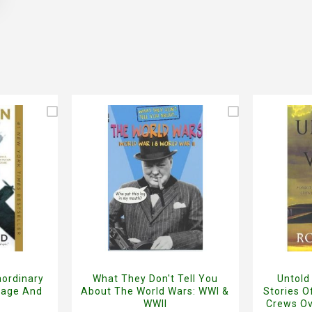
aordinary
What They Don't Tell You
Untold
rage And
About The World Wars: WWI &
Stories 
WWII
Crews Ov