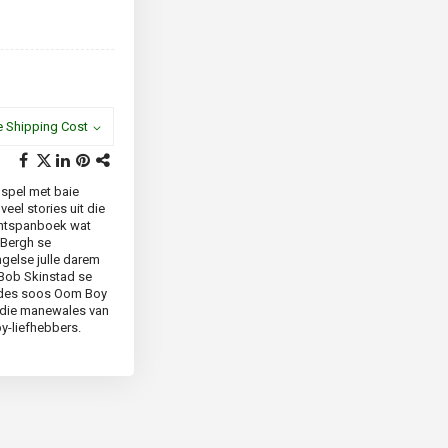
e Shipping Cost
n spel met baie
eel stories uit die
 ontspanboek wat
 Bergh se
ngelse julle darem
n Bob Skinstad se
endes soos Oom Boy
n die manewales van
by-liefhebbers.