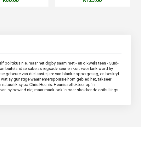
R80.00
R125.00
f politikus nie, maar het digby saam met - en dikwels teen - Suid-
van buitelandse sake as regsadviseur en kort voor lank word hy
ese gebeure van die laaste jare van blanke oppergesag, en beskryf
ak wat sy gunstige waarnemersposisie hom gebied het, takseer
natuurlik sy pa Chris Heunis. Heunis reflekteer op ’n
de van sy bewind nie, maar maak ook ’n paar skokkende onthullings.