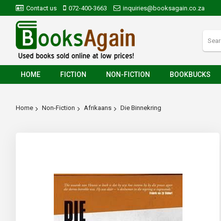
Contact us
072-400-3663
inquiries@booksagain.co.za
HOME
FICTION
NON-FICTION
BOOKBUCKS
Home
Non-Fiction
Afrikaans
Die Binnekring
Skip
to
the
end
of
the
images
gallery