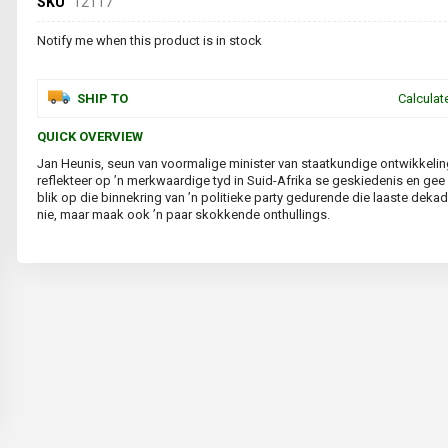
SKU
12117
Notify me when this product is in stock
SHIP TO
Calculat
QUICK OVERVIEW
Jan Heunis, seun van voormalige minister van staatkundige ontwikkelin
reflekteer op ’n merkwaardige tyd in Suid-Afrika se geskiedenis en gee n
blik op die binnekring van ’n politieke party gedurende die laaste deka
nie, maar maak ook ’n paar skokkende onthullings.