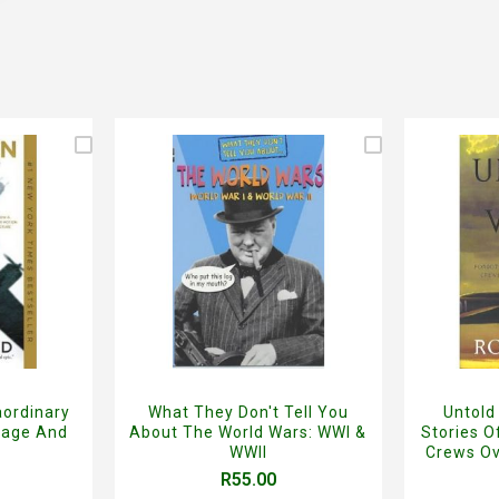
aordinary
What They Don't Tell You
Untold
rage And
About The World Wars: WWI &
Stories 
WWII
Crews Ov
R55.00