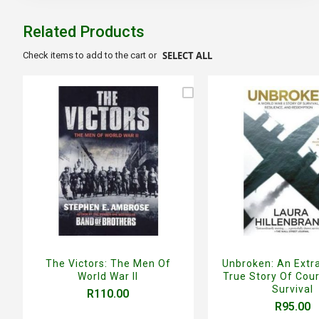
beginning
of
Related Products
the
images
SELECT ALL
Check items to add to the cart or
gallery
The Victors: The Men Of
Unbroken: An Extr
World War II
True Story Of Cou
Survival
R110.00
R95.00