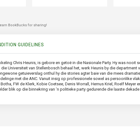
 earn BookBucks for sharing!
DITION GUIDELINES
ling Chris Heunis, is gebore en getoë in die Nasionale Party. Hy was nooit sel
n die Universiteit van Stellenbosch behaal het, werk Heunis by die department 
tengewone getuieverslag onthul hy die stories agter baie van die mees dramati
andelinge met die ANC. Vanuit insig op professionele sowel as persoonlike vl
otha, FW de Klerk, Kobie Coetsee, Denis Worrall, Hernus Kriel, Roelf Meyer en 
elder blik op die binnekring van ’n politieke party gedurende die laaste deka