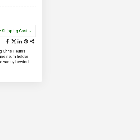
e Shipping Cost
g Chris Heunis
ie net ’n helder
de van sy bewind