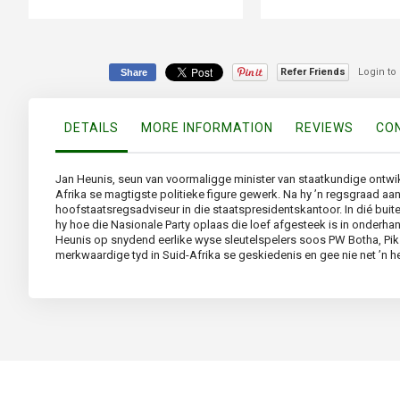
Refer Friends
Login to
Share
DETAILS
MORE INFORMATION
REVIEWS
CON
Jan Heunis, seun van voormaligge minister van staatkundige ontwikke
Afrika se magtigste politieke figure gewerk. Na hy ’n regsgraad aa
hoofstaatsregsadviseur in die staatspresidentskantoor. In dié bui
hy hoe die Nasionale Party oplaas die loef afgesteek is in onderh
Heunis op snydend eerlike wyse sleutelspelers soos PW Botha, Pik B
merkwaardige tyd in Suid-Afrika se geskiedenis en gee nie net ’n h