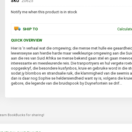
SKU
20625
Notify me when this product is in stock
SHIP TO
Calculat
QUICK OVERVIEW
Hier is 'n verhaal wat die omgewing; die mense met hulle eie geaardhei
lewenswyse aan hierdie harde maar veelkleurige omgewing aan die S
aan die res van Suid Afrika se mense bekend gaan stel en gaan meevoe
interessante en meesleurende reis. Die tranportryers en hul vergete ro
oopgeskryf, die besondere kusfynbos, kruie en gebruike word in die st
sodat jy blombos en strandsalie ruik, die klammigheid van die seemis aa
dan is daar nog Sophie se heldersiendheid want sy is, volgens die krui
gebore, die legende van die bruidspook by Duynefontein se drif...
 earn BookBucks for sharing!