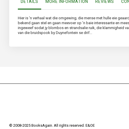
DETAILS
MORE INFORMATION
REVIEWS
CON
Hier is 'n verhaal wat die omgewing; die mense met hulle eie gea
bekend gaan stel en gaan meevoer op 'n baie interessante en meesl
ingeweef sodat jy blombos en strandsalie ruik, die klammigheid van
van die bruidspook by Duynefontein se drif...
© 2008-2025 BooksAgain. All rights reserved. E&OE