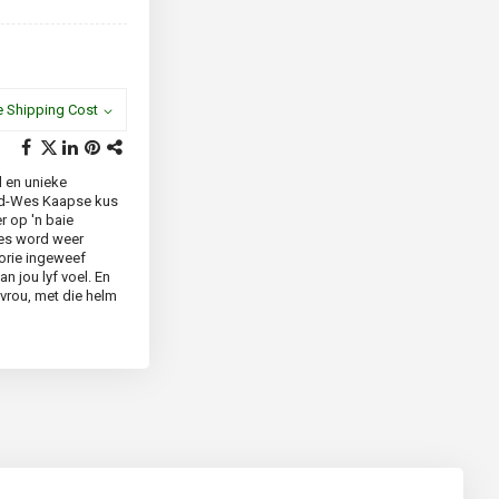
e Shipping Cost
d en unieke
uid-Wes Kaapse kus
r op 'n baie
etes word weer
orie ingeweef
n jou lyf voel. En
evrou, met die helm