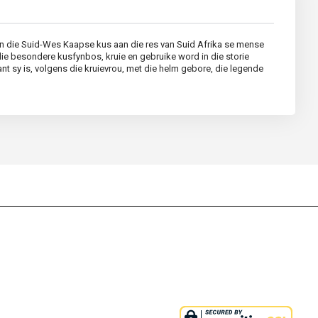
an die Suid-Wes Kaapse kus aan die res van Suid Afrika se mense
ie besondere kusfynbos, kruie en gebruike word in die storie
nt sy is, volgens die kruievrou, met die helm gebore, die legende