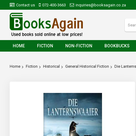
Contact us
072-400-3663
inquiries@booksagain.co.za
HOME
FICTION
NON-FICTION
BOOKBUCKS
Home
Fiction
Historical
General Historical Fiction
Die Lantern
Skip
to
the
end
of
the
images
gallery