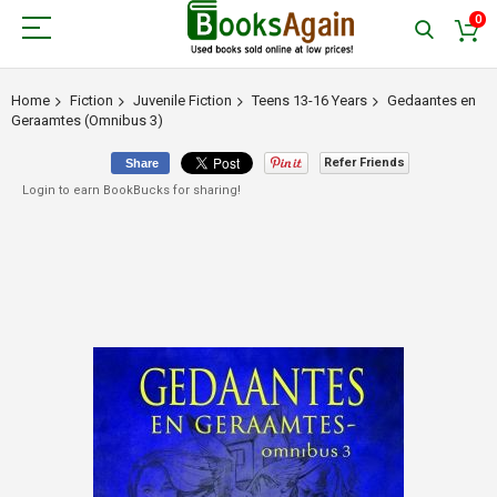
0
Home
Fiction
Juvenile Fiction
Teens 13-16 Years
Gedaantes en
Geraamtes (Omnibus 3)
Refer Friends
Share
Login to earn BookBucks for sharing!
Skip
to
the
end
of
the
images
gallery