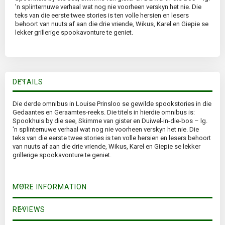
'n splinternuwe verhaal wat nog nie voorheen verskyn het nie. Die
teks van die eerste twee stories is ten volle hersien en lesers
behoort van nuuts af aan die drie vriende, Wikus, Karel en Giepie se
lekker grillerige spookavonture te geniet.
DETAILS
Die derde omnibus in Louise Prinsloo se gewilde spookstories in die
Gedaantes en Geraamtes-reeks. Die titels in hierdie omnibus is:
Spookhuis by die see, Skimme van gister en Duiwel-in-die-bos – lg.
'n splinternuwe verhaal wat nog nie voorheen verskyn het nie. Die
teks van die eerste twee stories is ten volle hersien en lesers behoort
van nuuts af aan die drie vriende, Wikus, Karel en Giepie se lekker
grillerige spookavonture te geniet.
MORE INFORMATION
REVIEWS