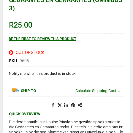
GEDAANTES EN GERAAMTES (OMNIBUS
the
3)
beginning
of
the
images
R25.00
gallery
BE THE FIRST TO REVIEW THIS PRODUCT
OUT OF STOCK
SKU
9605
Notify me when this product is in stock
SHIP TO
Calculate Shipping Cost
QUICK OVERVIEW
Die derde omnibus in Louise Prinsloo se gewilde spookstories in
die Gedaantes en Geraamtes-reeks. Die titels in hierdie omnibus is:
Spookhuis by die see, Skimme van gister en Duiwel-in-die-bos – lg.