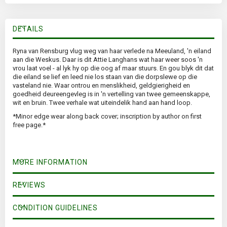
DETAILS
Ryna van Rensburg vlug weg van haar verlede na Meeuland, 'n eiland
aan die Weskus. Daar is dit Attie Langhans wat haar weer soos 'n
vrou laat voel - al lyk hy op die oog af maar stuurs. En gou blyk dit dat
die eiland se lief en leed nie los staan van die dorpslewe op die
vasteland nie. Waar ontrou en menslikheid, geldgierigheid en
goedheid deureengevleg is in 'n vertelling van twee gemeenskappe,
wit en bruin. Twee verhale wat uiteindelik hand aan hand loop.
*Minor edge wear along back cover; inscription by author on first
free page.*
MORE INFORMATION
REVIEWS
CONDITION GUIDELINES