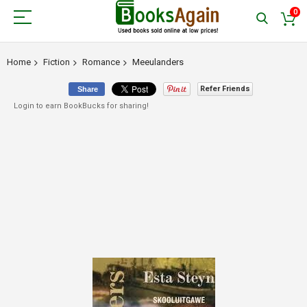
0
Home
Fiction
Romance
Meeulanders
Refer Friends
Share
Login to earn BookBucks for sharing!
Skip
to
the
end
of
the
images
gallery