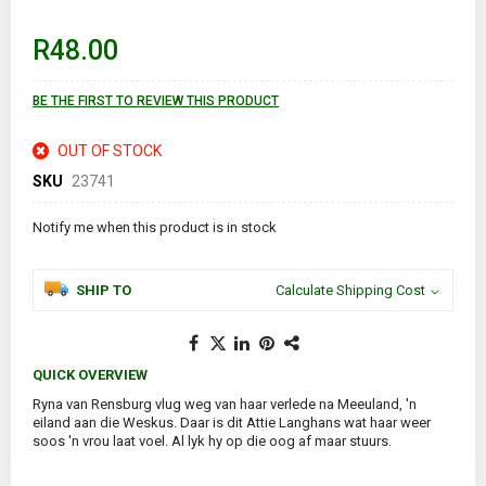
beginning
of
R48.00
the
images
gallery
BE THE FIRST TO REVIEW THIS PRODUCT
OUT OF STOCK
SKU
23741
Notify me when this product is in stock
SHIP TO
Calculate Shipping Cost
QUICK OVERVIEW
Ryna van Rensburg vlug weg van haar verlede na Meeuland, 'n
eiland aan die Weskus. Daar is dit Attie Langhans wat haar weer
soos 'n vrou laat voel. Al lyk hy op die oog af maar stuurs.