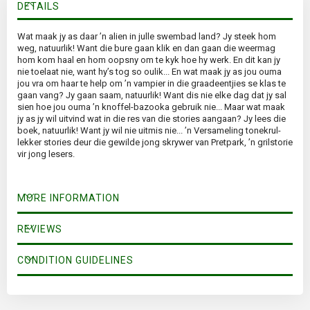
DETAILS
Wat maak jy as daar ’n alien in julle swembad land? Jy steek hom
weg, natuurlik! Want die bure gaan klik en dan gaan die weermag
hom kom haal en hom oopsny om te kyk hoe hy werk. En dit kan jy
nie toelaat nie, want hy’s tog so oulik... En wat maak jy as jou ouma
jou vra om haar te help om ’n vampier in die graadeentjies se klas te
gaan vang? Jy gaan saam, natuurlik! Want dis nie elke dag dat jy sal
sien hoe jou ouma ’n knoffel-bazooka gebruik nie... Maar wat maak
jy as jy wil uitvind wat in die res van die stories aangaan? Jy lees die
boek, natuurlik! Want jy wil nie uitmis nie... ’n Versameling tonekrul-
lekker stories deur die gewilde jong skrywer van Pretpark, ’n grilstorie
vir jong lesers.
MORE INFORMATION
REVIEWS
CONDITION GUIDELINES