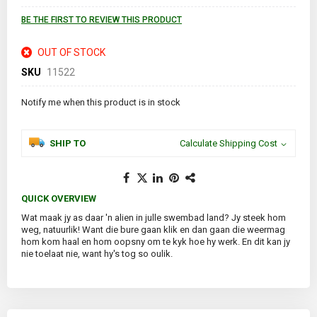
images
gallery
BE THE FIRST TO REVIEW THIS PRODUCT
OUT OF STOCK
SKU
11522
Notify me when this product is in stock
SHIP TO
Calculate Shipping Cost
QUICK OVERVIEW
Wat maak jy as daar 'n alien in julle swembad land? Jy steek hom
weg, natuurlik! Want die bure gaan klik en dan gaan die weermag
hom kom haal en hom oopsny om te kyk hoe hy werk. En dit kan jy
nie toelaat nie, want hy's tog so oulik.