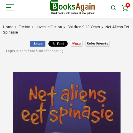
0
Home
Fiction
Juvenile Fiction
Children 9-13 Years
Net Aliens Eet
Spinasie
Refer Friends
Share
Login to earn BookBucks for sharing!
Skip
to
the
end
of
the
images
gallery