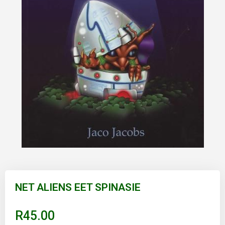
Skip
to
NET ALIENS EET SPINASIE
the
beginning
of
R45.00
the