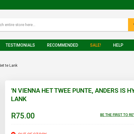
TESTIMONIALS
RECOMMENDED
SALE!
HELP
Net te Lank
'N VIENNA HET TWEE PUNTE, ANDERS IS H
LANK
R75.00
BE THE FIRST TO R