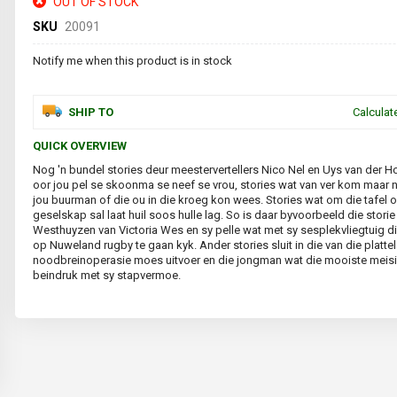
OUT OF STOCK
SKU
20091
Notify me when this product is in stock
SHIP TO
Calculat
QUICK OVERVIEW
Nog 'n bundel stories deur meestervertellers Nico Nel en Uys van der Ho
oor jou pel se skoonma se neef se vrou, stories wat van ver kom maar 
jou buurman of die ou in die kroeg kon wees. Stories wat om die tafel o
geselskap sal laat huil soos hulle lag. So is daar byvoorbeeld die stori
Westhuyzen van Victoria Wes en sy pelle wat met sy sesplekvliegtuig d
op Nuweland rugby te gaan kyk. Ander stories sluit in die van die platte
noodbreinoperasie moes uitvoer en die jongman wat die mooiste mei
beindruk met sy stapvermoe.