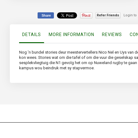
the
beginning
of
Refer Friends
Login to
Share
the
images
gallery
DETAILS
MORE INFORMATION
REVIEWS
CON
Nog 'n bundel stories deur meestervertellers Nico Nel en Uys van d
kon wees. Stories wat om die tafel of om die vuur die geselskap sal
sesplekvliegtuig die N1 gevolg het om op Nuweland rugby te gaan k
kampus wou beindruk met sy stapvermoe.