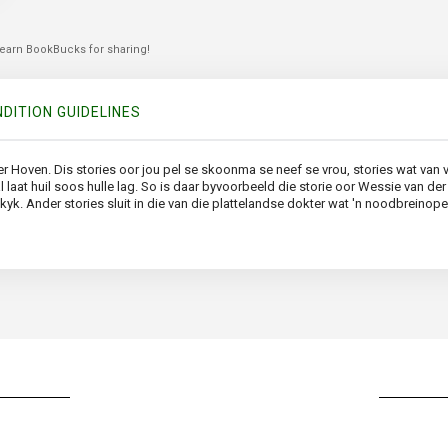
 earn BookBucks for sharing!
DITION GUIDELINES
er Hoven. Dis stories oor jou pel se skoonma se neef se vrou, stories wat van
 laat huil soos hulle lag. So is daar byvoorbeeld die storie oor Wessie van d
yk. Ander stories sluit in die van die plattelandse dokter wat 'n noodbreino