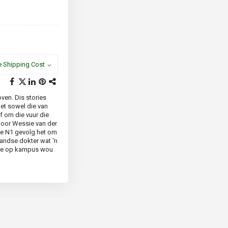
e Shipping Cost
ven. Dis stories
net sowel die van
f om die vuur die
e oor Wessie van der
ie N1 gevolg het om
landse dokter wat 'n
sie op kampus wou