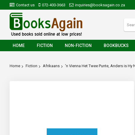
Contact us
072-400-3663
inquiries@booksagain.co.za
HOME
FICTION
NON-FICTION
BOOKBUCKS
Home
Fiction
Afrikaans
'n Vienna Het Twee Punte, Anders is Hy 
Skip
to
the
end
of
the
images
gallery